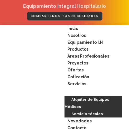
Ir
Equipamiento Integral Hospitalario
al
contenido
COMPÁRTENOS TUS NECESIDADES
Menú
Inicio
Nosotros
Equipamiento I.H
Productos
Áreas Profesionales
Proyectos
Ofertas
Cotización
Servicios
Alquiler de Equipos
Médicos
Servicio técnico
Novedades
Contacto