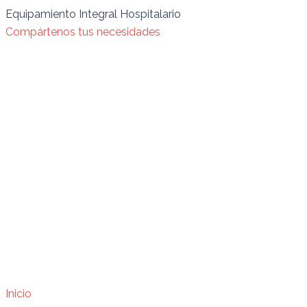
Ir
Búsqueda
Tensiometro
Equipamiento Integral Hospitalario
al
de
aneroide
Compártenos tus necesidades
contenido
productos
rodante
brazalete
velcro
adulto
quantity
Inicio