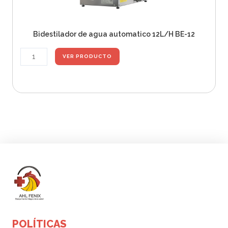
Bidestilador de agua automatico 12L/H BE-12
B
VER PRODUCTO
i
d
e
e
p
s
t
s
i
i
l
t
a
d
d
o
e
r
a
d
g
e
u
POLÍTICAS
a
a