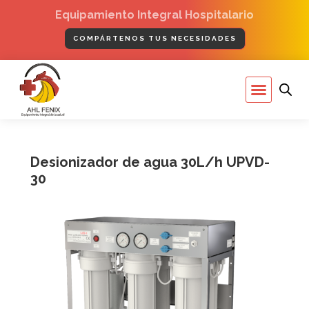
Ir
Equipamiento Integral Hospitalario
al
contenido
COMPÁRTENOS TUS NECESIDADES
Menú
Desionizador de agua 30L/h UPVD-
30