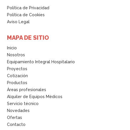
g
p
Política de Privacidad
u
u
Política de Cookies
a
r
Aviso Legal
a
i
u
f
MAPA DE SITIO
t
i
o
c
Inicio
m
a
Nosotros
a
d
Equipamiento Integral Hospitalario
t
a
Proyectos
i
p
Cotización
c
a
Productos
o
r
Áreas profesionales
1
a
Alquiler de Equipos Médicos
2
d
Servicio técnico
L
e
Novedades
/
s
Ofertas
H
t
Contacto