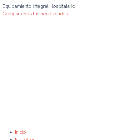
Ir
Búsqueda
Equipamiento Integral Hospitalario
al
de
Compártenos tus necesidades
contenido
productos
Inicio
Nosotros