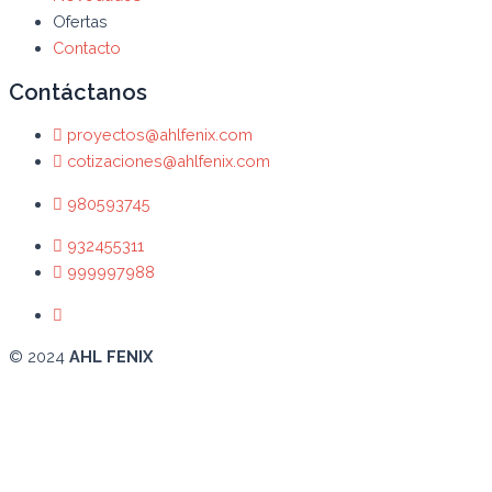
Ofertas
Contacto
Contáctanos
proyectos@ahlfenix.com
cotizaciones@ahlfenix.com
980593745
932455311
999997988
© 2024
AHL FENIX
Abrir chat