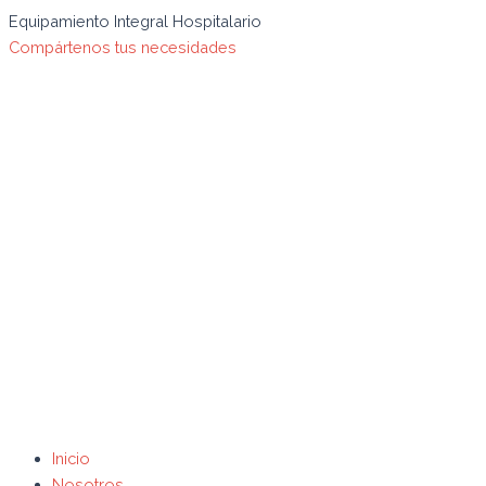
Ir
Búsqueda
Search
Equipamiento Integral Hospitalario
al
de
for:
Compártenos tus necesidades
contenido
productos
Inicio
Nosotros