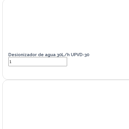
Desionizador de agua 30L/h UPVD-30
VER PRODUCTO