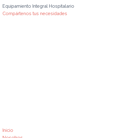
Ir
Búsqueda
Equipamiento Integral Hospitalario
al
de
Compártenos tus necesidades
contenido
productos
Inicio
Nosotros