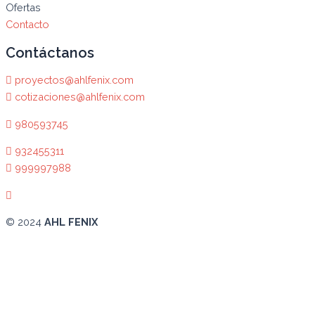
Ofertas
Contacto
Contáctanos
proyectos@ahlfenix.com
cotizaciones@ahlfenix.com
980593745
932455311
999997988
© 2024
AHL FENIX
Abrir chat
¿En qué podemos ayudarte?