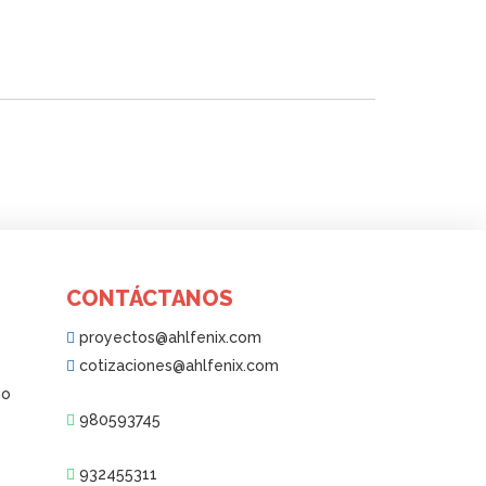
CONTÁCTANOS
proyectos@ahlfenix.com
cotizaciones@ahlfenix.com
io
980593745
932455311