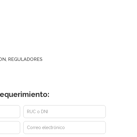
ION
,
REGULADORES
equerimiento: