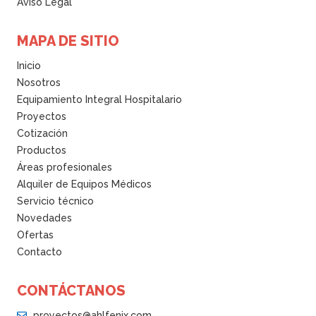
Aviso Legal
-
MAPA DE SITIO
3
2
Inicio
Nosotros
q
Equipamiento Integral Hospitalario
u
Proyectos
a
Cotización
n
Productos
t
Áreas profesionales
i
Alquiler de Equipos Médicos
t
Servicio técnico
y
Novedades
Ofertas
Contacto
CONTÁCTANOS
proyectos@ahlfenix.com