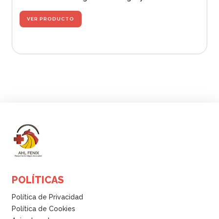
VER PRODUCTO
n
a
l
i
z
a
d
r
d
e
r
POLÍTICAS
i
n
Política de Privacidad
a
Política de Cookies