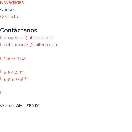
Novedades
Ofertas
Contacto
Contáctanos
proyectos@ahlfenix.com
cotizaciones@ahlfenix.com
980593745
932455311
999997988
© 2024
AHL FENIX
Abrir chat