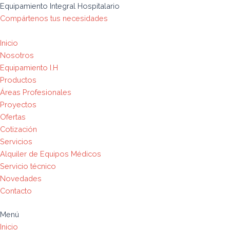
Ir
Búsqueda
Analizador
Analizador
Analizador
Analizador
Analizador
Analizador
Analizador
Equipamiento Integral Hospitalario
al
de
de
de
de
de
hematológico
hematológico
químico
Compártenos tus necesidades
contenido
productos
orina
orina
orina
orina
de
de
automático
UC-
UC-
URIT-
URIT-
5
5
CA-
Inicio
32B
58
31
500C
partes
partes
640A
Nosotros
quantity
quantity
quantity
quantity
diferenciales
diferenciales
quantity
Equipamiento I.H
BH-
BH-
Productos
5390
6180
Áreas Profesionales
quantity
quantity
Proyectos
Ofertas
Cotización
Servicios
Alquiler de Equipos Médicos
Servicio técnico
Novedades
Contacto
Menú
Inicio