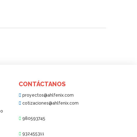
CONTÁCTANOS
proyectos@ahlfenix.com
cotizaciones@ahlfenix.com
io
980593745
932455311