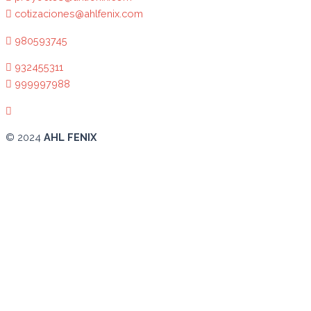
cotizaciones@ahlfenix.com
980593745
932455311
999997988
© 2024
AHL FENIX
Abrir chat
¿En qué podemos ayudarte?
¿En qué podemos ayudarte?