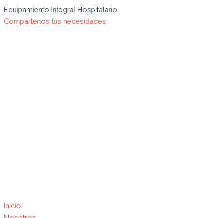
Ir
Búsqueda
Esterilizador
Equipamiento Integral Hospitalario
al
de
a
Compártenos tus necesidades
contenido
productos
vapor
120lt
STR-
4407S
quantity
Inicio
Nosotros