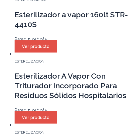
Esterilizador a vapor 160lt STR-
4410S
Rated
0
out of 5
Ver producto
ESTERELIZACION
Esterilizador A Vapor Con
Triturador Incorporado Para
Residuos Sólidos Hospitalarios
Rated
0
out of 5
Ver producto
ESTERELIZACION