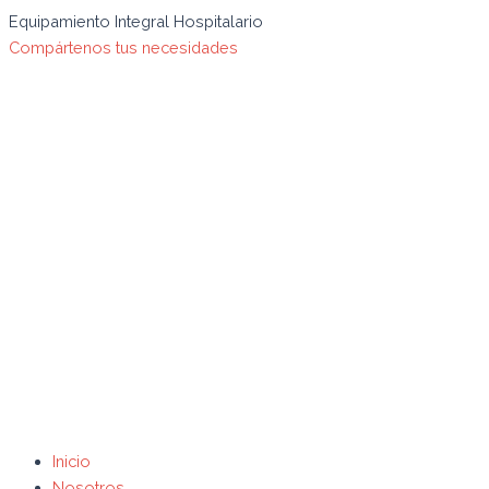
Ir
Búsqueda
Search
Equipamiento Integral Hospitalario
al
de
for:
Compártenos tus necesidades
contenido
productos
Inicio
Nosotros