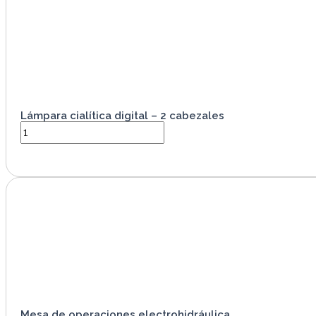
Lámpara cialítica digital – 2 cabezales
VER PRODUCTO
Mesa de operaciones electrohidráulica