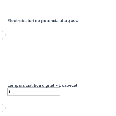
Electrobisturi de potencia alta 400w
VER PRODUCTO
Lámpara cialítica digital – 1 cabezal
VER PRODUCTO