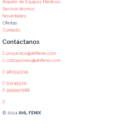
Alquiler de Equipos Médicos
Servicio técnico
Novedades
Ofertas
Contacto
Contáctanos
proyectos@ahlfenix.com
cotizaciones@ahlfenix.com
980593745
932455311
999997988
© 2024
AHL FENIX
Abrir chat