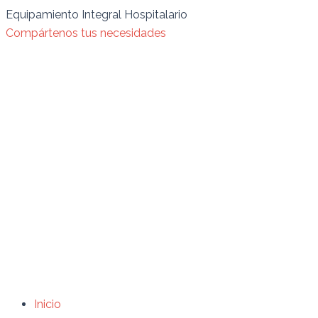
Ir
Búsqueda
Search
Equipamiento Integral Hospitalario
al
de
for:
Compártenos tus necesidades
contenido
productos
Inicio