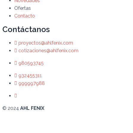
Novedades
Ofertas
Contacto
Contáctanos
proyectos@ahlfenix.com
cotizaciones@ahlfenix.com
980593745
932455311
999997988
© 2024
AHL FENIX
Abrir chat