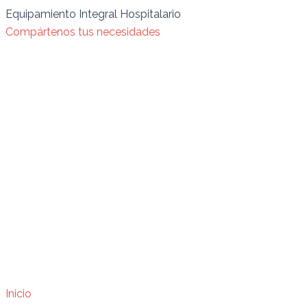
Ir
Búsqueda
REFRIGERADOR
REFRIGERADOR
Equipamiento Integral Hospitalario
al
de
PARA
PARA
Compártenos tus necesidades
contenido
productos
LABORATORIO
LABORATORIO
M390ASI
M660ASI
quantity
quantity
Inicio