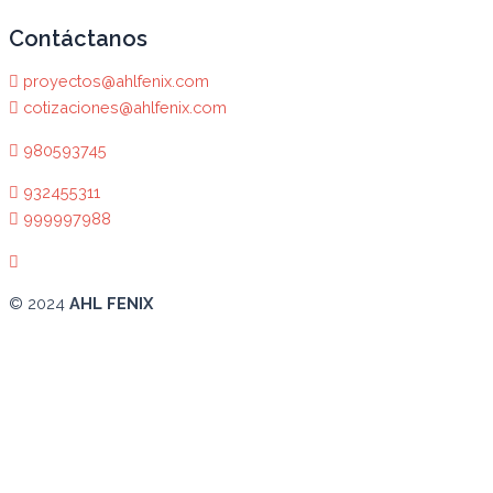
Contáctanos
proyectos@ahlfenix.com
cotizaciones@ahlfenix.com
980593745
932455311
999997988
© 2024
AHL FENIX
Abrir chat
¿En qué podemos ayudarte?