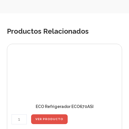
Productos Relacionados
ECO Refrigerador ECO670ASI
E
VER PRODUCTO
C
E