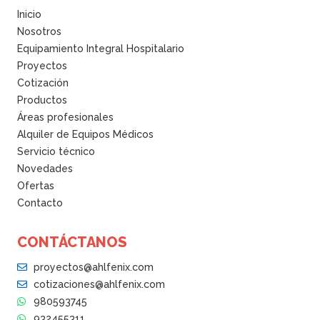
A
t
Inicio
S
Nosotros
I
d
Equipamiento Integral Hospitalario
q
e
Proyectos
u
r
Cotización
a
e
Productos
n
s
Áreas profesionales
t
i
Alquiler de Equipos Médicos
i
d
Servicio técnico
t
u
Novedades
y
Ofertas
s
Contacto
é
CONTÁCTANOS
d
proyectos@ahlfenix.com
i
cotizaciones@ahlfenix.com
c
980593745
932455311
s