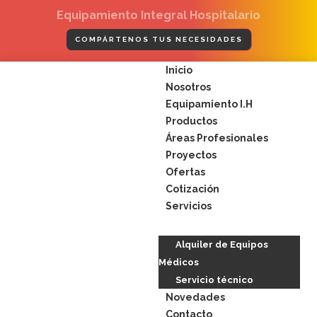
Ir
Equipamiento Integral Hospitalario
al
contenido
COMPÁRTENOS TUS NECESIDADES
Menú
Inicio
Nosotros
Equipamiento I.H
Productos
Áreas Profesionales
Proyectos
Ofertas
Cotización
Servicios
Alquiler de Equipos
Médicos
Servicio técnico
Novedades
Contacto