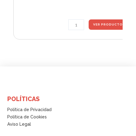
Bidestilador
VER PRODUCTO
de
agua
automatico
4
l/h
BE-
4
quantity
POLÍTICAS
Política de Privacidad
Política de Cookies
Aviso Legal