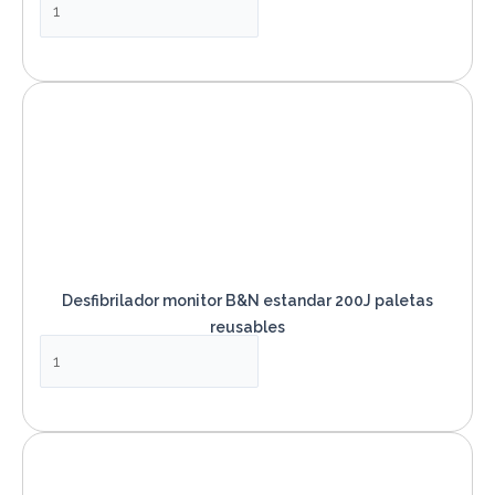
VER PRODUCTO
Desfibrilador monitor B&N estandar 200J paletas
reusables
VER PRODUCTO