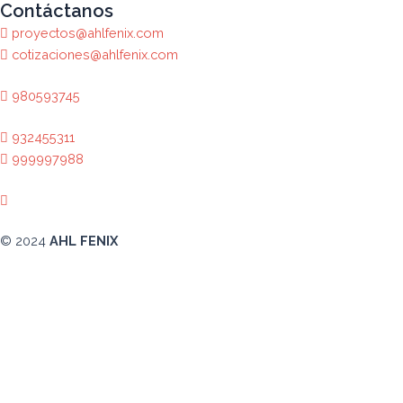
Contáctanos
proyectos@ahlfenix.com
cotizaciones@ahlfenix.com
980593745
932455311
999997988
© 2024
AHL FENIX
Abrir chat
¿En qué podemos ayudarte?