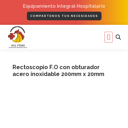
Ir
Equipamiento Integral Hospitalario
al
contenido
COMPÁRTENOS TUS NECESIDADES
Menú
Equipamiento I.H
Áreas Profe
Rectoscopio F.O con obturador
acero inoxidable 200mm x 20mm