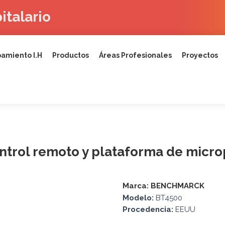
italario
amiento I.H
Productos
Áreas Profesionales
Proyectos
ntrol remoto y plataforma de micro
Marca:
BENCHMARCK
Modelo:
BT4500
Procedencia:
EEUU