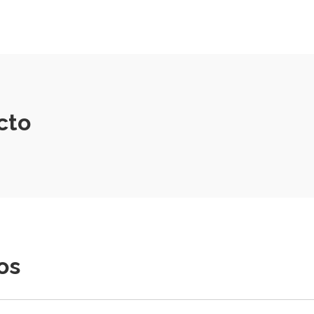
cto
os