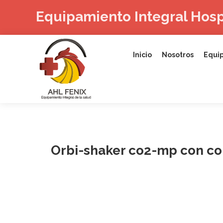
Ir
Equipamiento Integral Hosp
al
contenido
Inicio
Nosotros
Equip
Orbi-shaker co2-mp con co