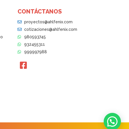
CONTÁCTANOS
proyectos@ahlfenix.com
cotizaciones@ahlfenix.com
io
980593745
932455311
999997988