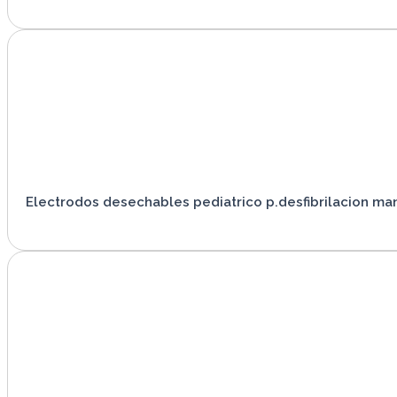
VER PRODUCTO
Electrodos desechables pediatrico p.desfibrilacion ma
VER PRODUCTO