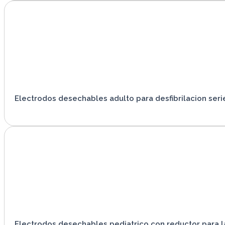
Electrodos desechables adulto para desfibrilacion seri
VER PRODUCTO
Electrodos desechables pediatrico con reductor para l