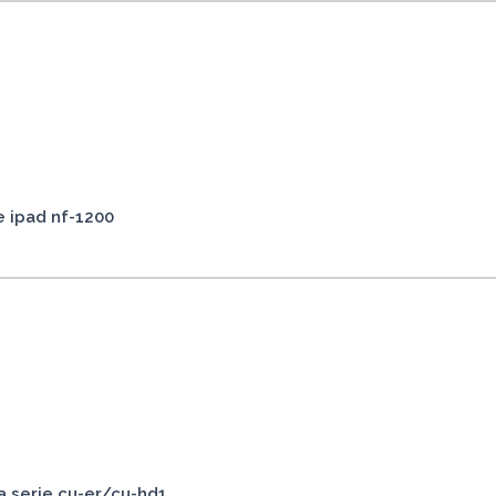
e ipad nf-1200
a serie cu-er/cu-hd1