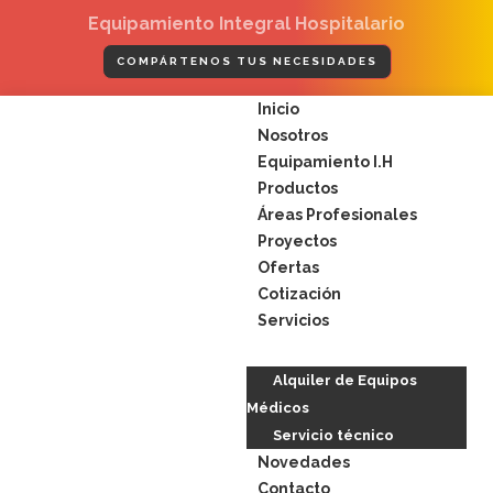
Ir
Equipamiento Integral Hospitalario
al
contenido
COMPÁRTENOS TUS NECESIDADES
Menú
Inicio
Nosotros
Equipamiento I.H
Productos
Áreas Profesionales
Proyectos
Ofertas
Cotización
Servicios
Alquiler de Equipos
Médicos
Servicio técnico
Novedades
Contacto