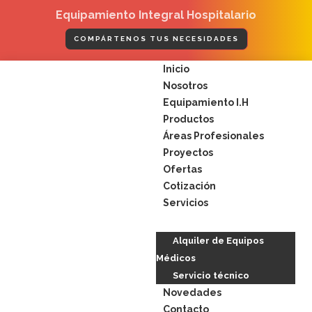
Ir
Equipamiento Integral Hospitalario
al
contenido
COMPÁRTENOS TUS NECESIDADES
Menú
Inicio
Nosotros
Equipamiento I.H
Productos
Áreas Profesionales
Proyectos
Ofertas
Cotización
Servicios
Alquiler de Equipos
Médicos
Servicio técnico
Novedades
Contacto