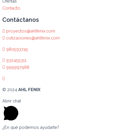
Ofertas
Contacto
Contáctanos
proyectos@ahlfenix.com
cotizaciones@ahlfenix.com
980593745
932455311
999997988
© 2024
AHL FENIX
Abrir chat
¿En qué podemos ayudarte?