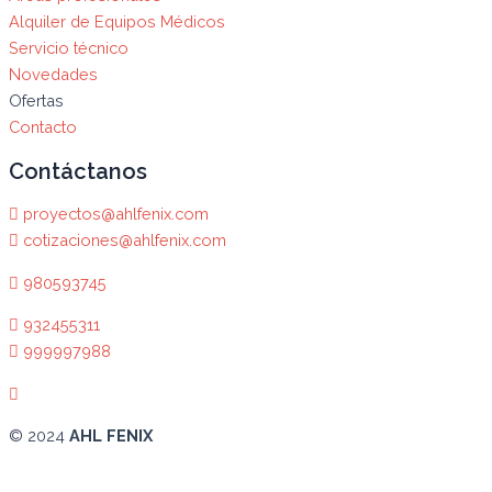
Alquiler de Equipos Médicos
Servicio técnico
Novedades
Ofertas
Contacto
Contáctanos
proyectos@ahlfenix.com
cotizaciones@ahlfenix.com
980593745
932455311
999997988
© 2024
AHL FENIX
Abrir chat