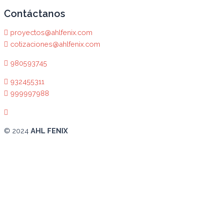
Contáctanos
proyectos@ahlfenix.com
cotizaciones@ahlfenix.com
980593745
932455311
999997988
© 2024
AHL FENIX
Abrir chat
¿En qué podemos ayudarte?