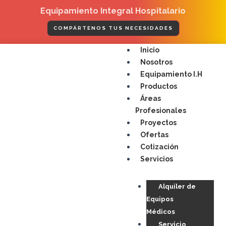
Ir
Equipamiento Integral Hospitalario
al
contenido
COMPÁRTENOS TUS NECESIDADES
Menú
Inicio
Nosotros
Equipamiento I.H
Productos
Áreas
Profesionales
Proyectos
Ofertas
Cotización
Servicios
Alquiler de
Equipos
Médicos
Servicio