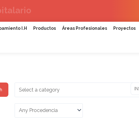
italario
pamiento I.H
Productos
Áreas Profesionales
Proyectos
h