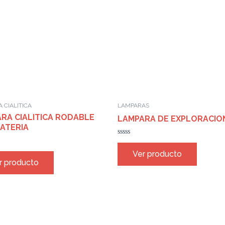
 CIALITICA
LAMPARAS
RA CIALITICA RODABLE
LAMPARA DE EXPLORACIO
ATERIA
Rated
0
Ver producto
out
r producto
of
5