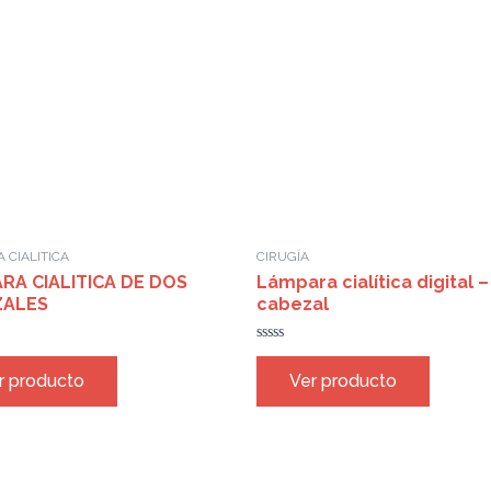
 CIALITICA
CIRUGÍA
RA CIALITICA DE DOS
Lámpara cialítica digital –
ZALES
cabezal
Rated
0
r producto
Ver producto
out
of
5