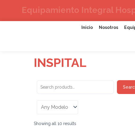
Ir
Equipamiento Integral Hosp
al
contenido
Inicio
Nosotros
Equi
INSPITAL
Search
Searc
for:
Showing all 10 results