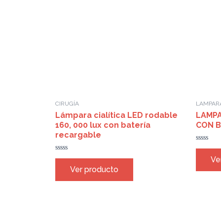
CIRUGÍA
LAMPARA
Lámpara cialítica LED rodable
LAMPA
160, 000 lux con batería
CON B
recargable
Rated
0
Rated
Ve
out
0
of
Ver producto
out
5
of
5