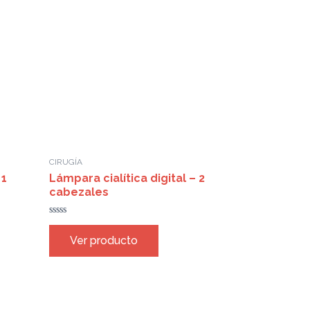
CIRUGÍA
 1
Lámpara cialítica digital – 2
cabezales
Rated
0
Ver producto
out
of
5