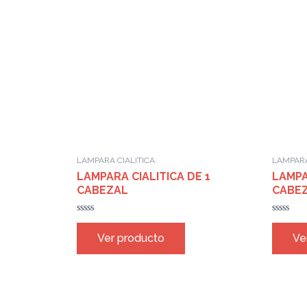
LAMPARA CIALITICA
LAMPARA
LAMPARA CIALITICA DE 1
LAMPA
CABEZAL
CABE
Rated
Rated
0
0
Ver producto
Ve
out
out
of
of
5
5