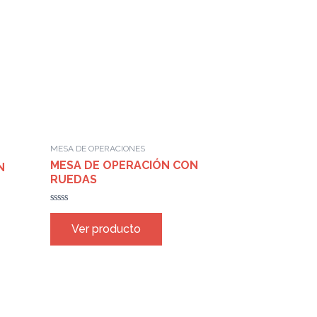
MESA DE OPERACIONES
MESA DE OPERACIÓN CON
N
RUEDAS
Rated
0
Ver producto
out
of
5