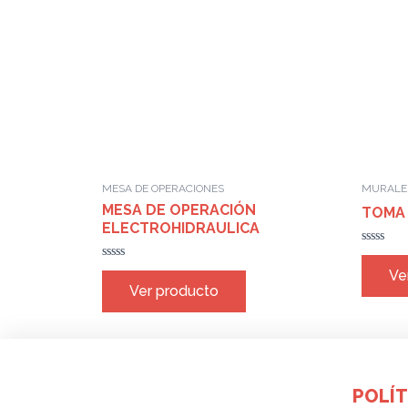
MESA DE OPERACIONES
MURALE
MESA DE OPERACIÓN
TOMA
ELECTROHIDRAULICA
Rated
0
Rated
Ve
out
0
Ver producto
of
out
5
of
5
POLÍT