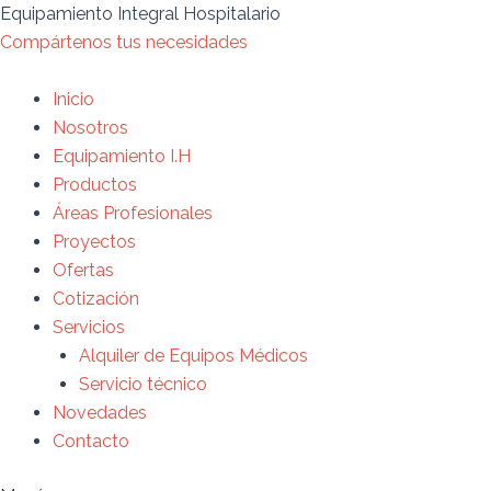
Ir
Búsqueda
Search
Equipamiento Integral Hospitalario
al
de
for:
Compártenos tus necesidades
contenido
productos
Inicio
Nosotros
Equipamiento I.H
Productos
Áreas Profesionales
Proyectos
Ofertas
Cotización
Servicios
Alquiler de Equipos Médicos
Servicio técnico
Novedades
Contacto