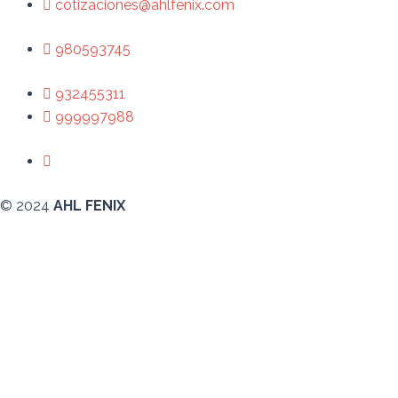
cotizaciones@ahlfenix.com
980593745
932455311
999997988
© 2024
AHL FENIX
Abrir chat
¿En qué podemos ayudarte?
¿En qué podemos ayudarte?