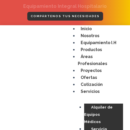
Ir
Equipamiento Integral Hospitalario
al
contenido
COMPÁRTENOS TUS NECESIDADES
Menú
Inicio
Nosotros
Equipamiento I.H
Productos
Áreas
Profesionales
Proyectos
Ofertas
Cotización
Servicios
Alquiler de
Equipos
Médicos
Servicio