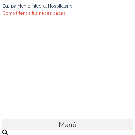
Ir
Búsqueda
Search
Equipamiento Integral Hospitalario
al
de
for:
Compártenos tus necesidades
contenido
productos
Menú