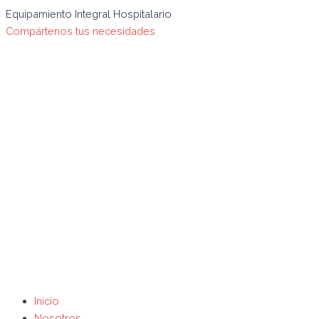
Ir
Búsqueda
Search
Equipamiento Integral Hospitalario
al
de
for:
Compártenos tus necesidades
contenido
productos
Inicio
Nosotros