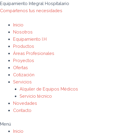
Ir
Búsqueda
Search
Equipamiento Integral Hospitalario
al
de
for:
Compártenos tus necesidades
contenido
productos
Inicio
Nosotros
Equipamiento I.H
Productos
Áreas Profesionales
Proyectos
Ofertas
Cotización
Servicios
Alquiler de Equipos Médicos
Servicio técnico
Novedades
Contacto
Menú
Inicio