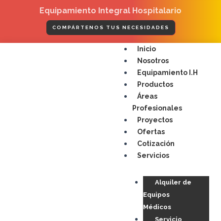
Ir
Equipamiento Integral Hospitalario
al
contenido
COMPÁRTENOS TUS NECESIDADES
Menú
Inicio
Nosotros
Equipamiento I.H
Productos
Áreas
Profesionales
Proyectos
Ofertas
Cotización
Servicios
Alquiler de
Equipos
Médicos
Servicio